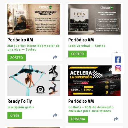
Periódico AM
Periódico AM
Marguerite: Intensidad y dolor de
León Virreinal — Sorteo
una vida — Sorteo
SORTEO
SORTEO
Ready To Fly
Periódico AM
Inscripción gratis
Go Karts – 20% de descuento
exclusivo para suscriptores
Gratis
COMPRA